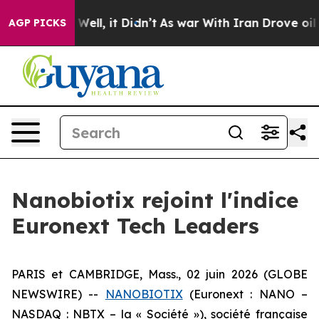
40%. Well, it Didn’t
As war With Iran Drove oil Price
AGP PICKS
Nanobiotix rejoint l'indice
Euronext Tech Leaders
PARIS et CAMBRIDGE, Mass., 02 juin 2026 (GLOBE
NEWSWIRE) --
NANOBIOTIX
(Euronext : NANO –
NASDAQ : NBTX – la « Société »), société française