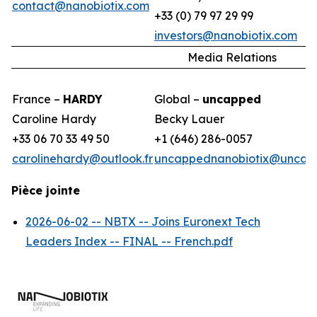
contact@nanobiotix.com
+33 (0) 79 97 29 99
investors@nanobiotix.com
Media Relations
France –
HARDY
Global –
uncapped
Caroline Hardy
Becky Lauer
+33 06 70 33 49 50
+1 (646) 286-0057
carolinehardy@outlook.fr
uncappednanobiotix@uncap
Pièce jointe
2026-06-02 -- NBTX -- Joins Euronext Tech
Leaders Index -- FINAL -- French.pdf